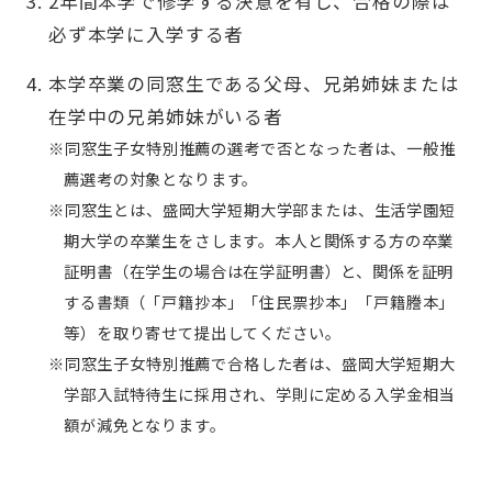
2年間本学で修学する決意を有し、合格の際は
必ず本学に入学する者
本学卒業の同窓生である父母、兄弟姉妹または
在学中の兄弟姉妹がいる者
同窓生子女特別推薦の選考で否となった者は、一般推
薦選考の対象となります。
同窓生とは、盛岡大学短期大学部または、生活学園短
期大学の卒業生をさします。本人と関係する方の卒業
証明書（在学生の場合は在学証明書）と、関係を証明
する書類（「戸籍抄本」「住民票抄本」「戸籍謄本」
等）を取り寄せて提出してください。
同窓生子女特別推薦で合格した者は、盛岡大学短期大
学部入試特待生に採用され、学則に定める入学金相当
額が減免となります。