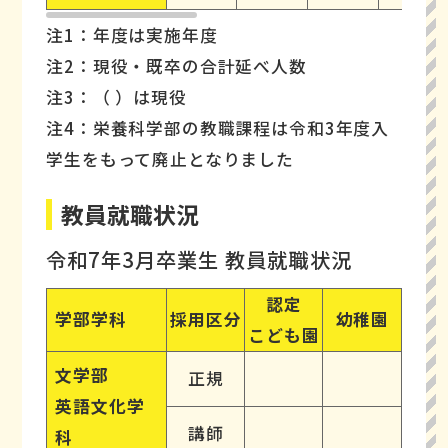
注1：年度は実施年度
注2：現役・既卒の合計延べ人数
注3：（ ）は現役
注4：栄養科学部の教職課程は令和3年度入
学生をもって廃止となりました
教員就職状況
令和7年3月卒業生 教員就職状況
認定
学部学科
採用区分
幼稚園
小
こども園
文学部
正規
英語文化学
講師
2
科