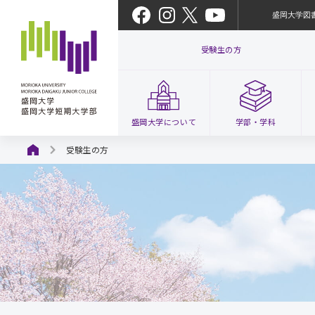
盛岡大学図
受験生の方
盛岡大学
について
学部・
学科
受験生の方