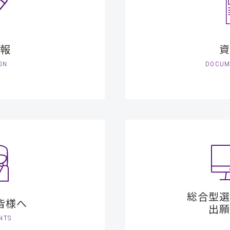
報
資
ON
DOCUM
総合型選
皆様へ
出願
NTS