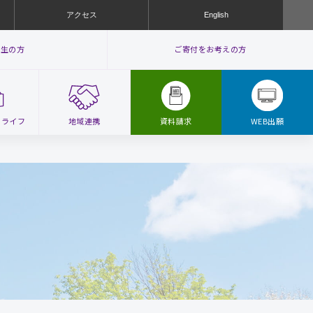
アクセス
English
業生の方
ご寄付をお考えの方
ス
ライフ
地域連携
ア
資料請求
WEB出願
ク
セ
ス