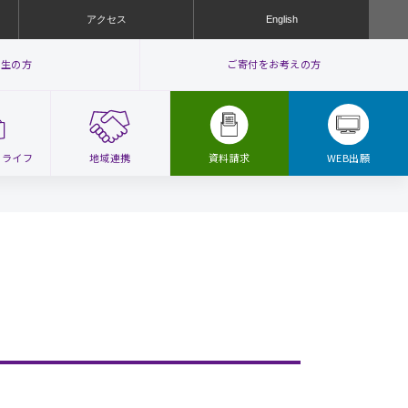
アクセス
English
業生の方
ご寄付をお考えの方
ス
ライフ
地域連携
ア
資料請求
WEB出願
ク
セ
ス