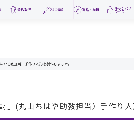
キャンパス
科
資格取得
入試情報
進路・
就職
ライフ
ちはや助教担当）手作り人形を製作しました。
財」(丸山ちはや助教担当）手作り